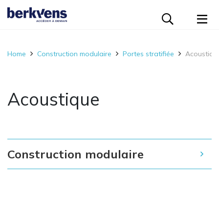
Construction modulaire
Logements collectifs
Logements individuels
Home
Construction modulaire
Portes stratifiée
Acoustiqu
Solutions
Projets
Acoustique
Notre entreprise
Contact
Construction modulaire
Ecologie
Postes vacants